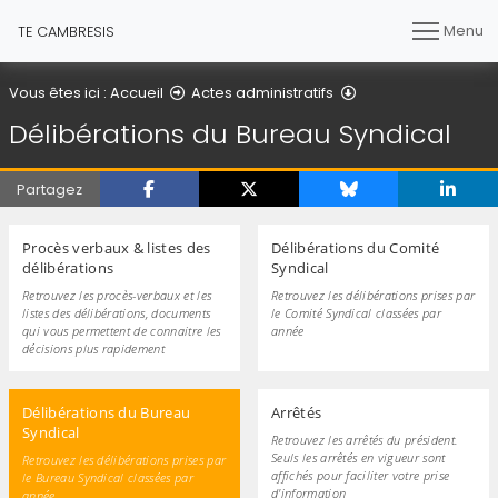
Menu
TE CAMBRESIS
Délibérations du B
Vous êtes ici :
Accueil
Actes administratifs
Délibérations du Bureau Syndical
Partagez
Procès verbaux & listes des
Délibérations du Comité
délibérations
Syndical
Retrouvez les procès-verbaux et les
Retrouvez les délibérations prises par
listes des délibérations, documents
le Comité Syndical classées par
qui vous permettent de connaitre les
année
décisions plus rapidement
Délibérations du Bureau
Arrêtés
Syndical
Retrouvez les arrêtés du président.
Seuls les arrêtés en vigueur sont
Retrouvez les délibérations prises par
affichés pour faciliter votre prise
le Bureau Syndical classées par
d'information
année