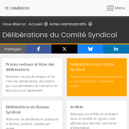
Menu
TE CAMBRESIS
Délibérations du C
Vous êtes ici :
Accueil
Actes administratifs
Délibérations du Comité Syndical
Partagez
Procès verbaux & listes des
Délibérations du Comité
délibérations
Syndical
Retrouvez les procès-verbaux et les
Retrouvez les délibérations prises par
listes des délibérations, documents
le Comité Syndical classées par
qui vous permettent de connaitre les
année
décisions plus rapidement
Délibérations du Bureau
Arrêtés
Syndical
Retrouvez les arrêtés du président.
Seuls les arrêtés en vigueur sont
Retrouvez les délibérations prises par
affichés pour faciliter votre prise
le Bureau Syndical classées par
d'information
année