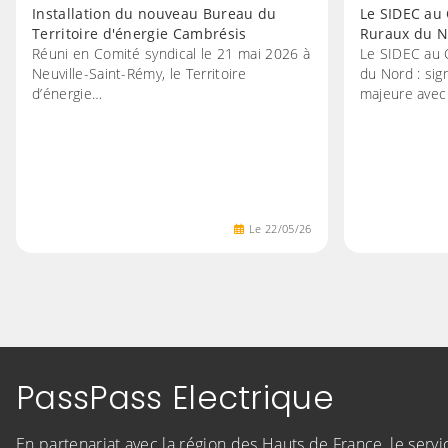
Installation du nouveau Bureau du
Le SIDEC au
Territoire d'énergie Cambrésis
Ruraux du N
Réuni en Comité syndical le 21 mai 2026 à
Le SIDEC au 
Neuville-Saint-Rémy, le Territoire
du Nord : sig
d’énergie…
majeure avec
Le
22
/
05
/
26
PassPass Electrique
En partenariat avec la région des Hauts de France, le serv