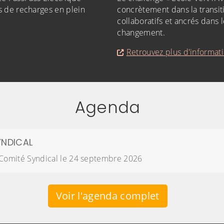
s de recharges en plein
concrètement dans la transiti
collaboratifs et ancrés dans 
changement.
Retrouvez plus d'informatio
Agenda
YNDICAL
Comité Syndical le 24 septembre 2026
Voir l'agenda complet