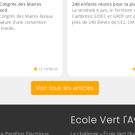
 Congrès des Maires
240 enfants réunis pour la pl
ord
Le vendredi 6 juin, le Territoire
Congrès des Maires Ruraux
Cambrésis SIDEC et GRDF ont ac
nature d’une convention
près de 240 élèves de CE2, C
 Enedis.
Le
19
/
06
/
25
Voir tous les articles
Ecole Vert l'A
ice PassPass Electrique
Le challenge « École Vert l’Av