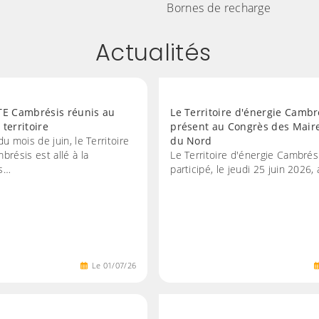
Bornes de recharge
Actualités
TE Cambrésis réunis au
Le Territoire d'énergie Cambr
territoire
présent au Congrès des Mair
u mois de juin, le Territoire
du Nord
brésis est allé à la
Le Territoire d'énergie Cambrés
es…
participé, le jeudi 25 juin 2026,
Le
01
/
07
/
26