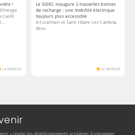
anète !
Le SIDEC inaugure 2 nouvelles bornes
 d'Energie
de recharge : une mobilité électrique
cueilli
toujours plus accessible
M1…
A Escarmain et Saint-Hilaire-Lez-Cambrai,
deux…
Le
09
/
06
/
25
Le
26
/
05
/
25
venir
enir » invite les établissements scolaires à s’engager