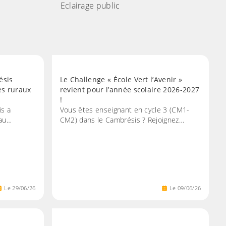
Eclairage public
ésis
Le Challenge « École Vert l’Avenir »
es ruraux
revient pour l’année scolaire 2026-2027
!
is a
Vous êtes enseignant en cycle 3 (CM1-
 au…
CM2) dans le Cambrésis ? Rejoignez…
Le
29
/
06
/
26
Le
09
/
06
/
26